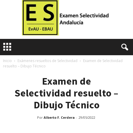
E
x
a
m
Inicio
Exámenes resueltos de Selectividad
Examen de Selectividad
resuelto – Dibujo Técnico
e
n
Examen de
e
s
Selectividad resuelto –
d
e
Dibujo Técnico
S
e
l
Por
Alberto F. Cerdera
-
29/05/2022
e
c