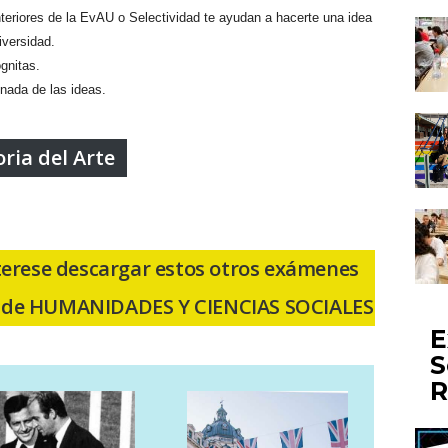
eriores de la EvAU o Selectividad te ayudan a hacerte una idea
iversidad.
gnitas.
nada de las ideas.
ria del Arte
erese descargar estos otros exámenes
to de HUMANIDADES Y CIENCIAS SOCIALES
E
S
R