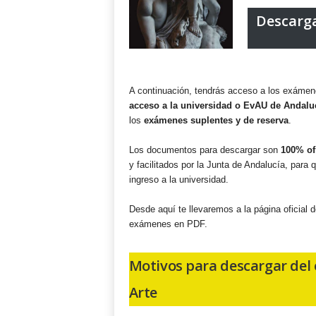
t
Descarga
i
v
i
d
a
A continuación, tendrás acceso a los exámene
d
acceso a la universidad o EvAU de Andalu
los
exámenes suplentes y de reserva
.
Los documentos para descargar son
100% of
y facilitados por la Junta de Andalucía, para 
ingreso a la universidad.
Desde aquí te llevaremos a la página oficial 
exámenes en PDF.
Motivos para descargar del 
Arte