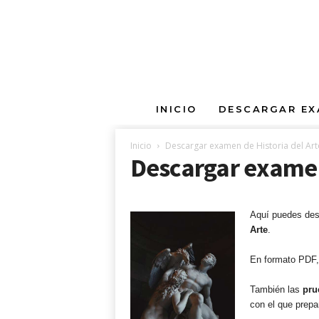
E
INICIO
DESCARGAR EX
x
a
m
Inicio
Descargar examen de Historia del Art
Descargar examen 
e
n
e
s
Aquí puedes des
d
Arte
.
e
S
En formato PDF, 
e
l
También las
pru
e
con el que prepa
c