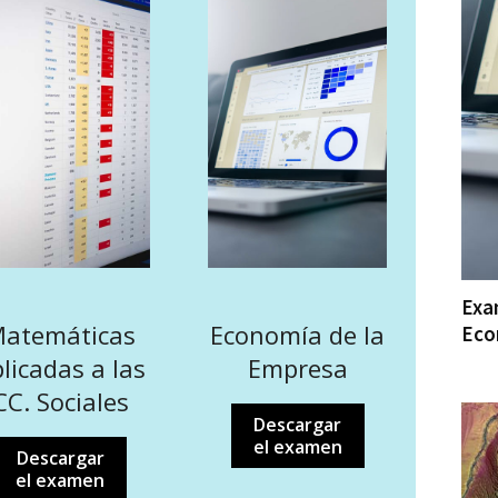
Exa
Economía de la
atemáticas
Eco
Empresa
licadas a las
CC. Sociales
Descargar
el examen
Descargar
el examen