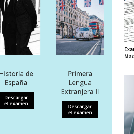
Exa
Mad
Primera
Historia de
Lengua
España
Extranjera II
Descargar
el examen
Descargar
el examen