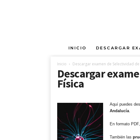
E
INICIO
DESCARGAR EX
x
a
m
Inicio
Descargar examen de Selectividad de 
Descargar examen
e
n
Física
e
s
d
e
Aquí puedes des
S
Andalucía
.
e
l
En formato PDF, 
e
c
También las
pru