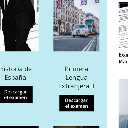
Exa
Mad
Primera
Historia de
Lengua
España
Extranjera II
Descargar
el examen
Descargar
el examen