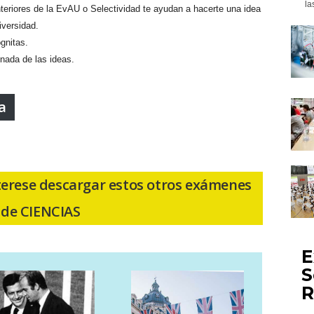
la
eriores de la EvAU o Selectividad te ayudan a hacerte una idea
iversidad.
gnitas.
nada de las ideas.
a
erese descargar estos otros exámenes
o de CIENCIAS
E
S
R