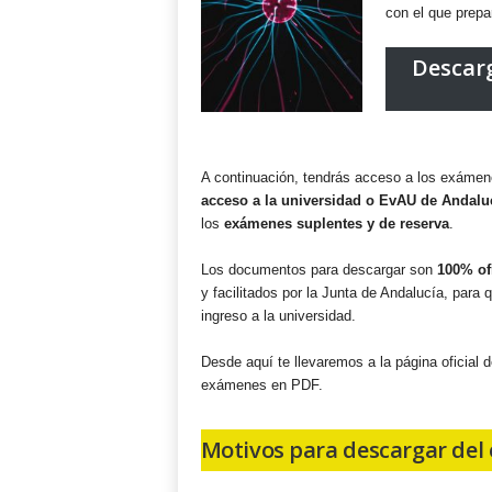
t
con el que prepa
i
v
Descarg
i
d
a
d
A continuación, tendrás acceso a los exámene
acceso a la universidad o EvAU de Andalu
los
exámenes suplentes y de reserva
.
Los documentos para descargar son
100% of
y facilitados por la Junta de Andalucía, para 
ingreso a la universidad.
Desde aquí te llevaremos a la página oficial 
exámenes en PDF.
Motivos para descargar del 