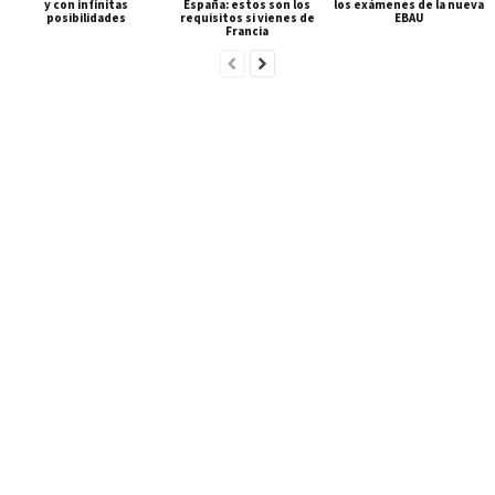
y con infinitas
España: estos son los
los exámenes de la nueva
posibilidades
requisitos si vienes de
EBAU
Francia