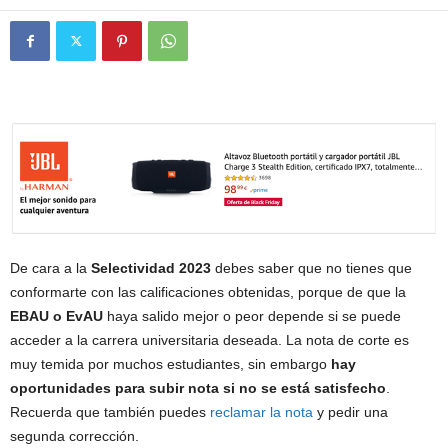
t
i
v
i
d
a
d
De cara a la
Selectividad 2023
debes saber que no tienes que
conformarte con las calificaciones obtenidas, porque de que la
EBAU o EvAU
haya salido mejor o peor depende si se puede
acceder a la carrera universitaria deseada. La nota de corte es
muy temida por muchos estudiantes, sin embargo
hay
oportunidades para subir nota si no se está satisfecho
.
Recuerda que también puedes
reclamar la nota
y pedir una
segunda corrección.