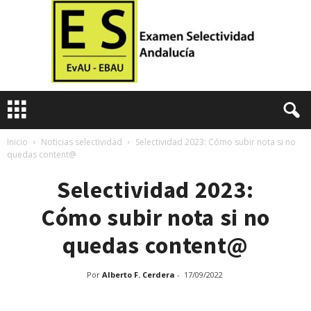
E
x
a
m
Inicio
Noticias selectividad
Selectividad 2023: Cómo subir nota si no
quedas content@
e
n
Selectividad 2023:
e
s
Cómo subir nota si no
d
e
quedas content@
S
e
l
Por
Alberto F. Cerdera
-
17/09/2022
e
c